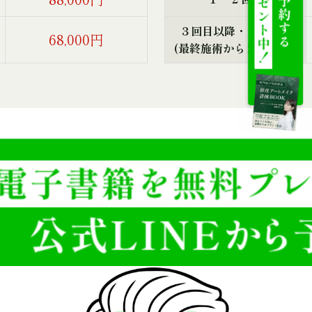
３回目以降・リタッチ
68,000円
(最終施術から２年以内 )
生え際全体の施術料金
男性 料金表