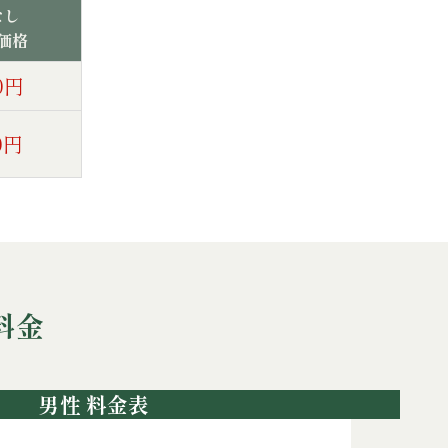
なし
価格
00円
00円
料金
男性 料金表