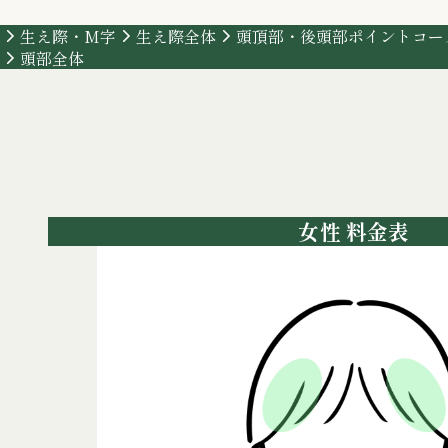
生え際・M字
生え際全体
頭頂部・後頭部
ポイントコー
頭部全体
女性 料金表