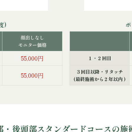
度)
ポ
顔出しなし
モニター価格
55,000円
１・２回目
３回目以降・リタッチ
55,000円
(最終施術から２年以内 )
部・後頭部スタンダードコースの施