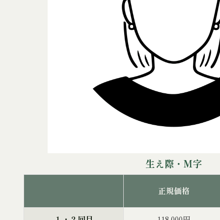
生え際・M字
正規価格
１・２回目
118,000円