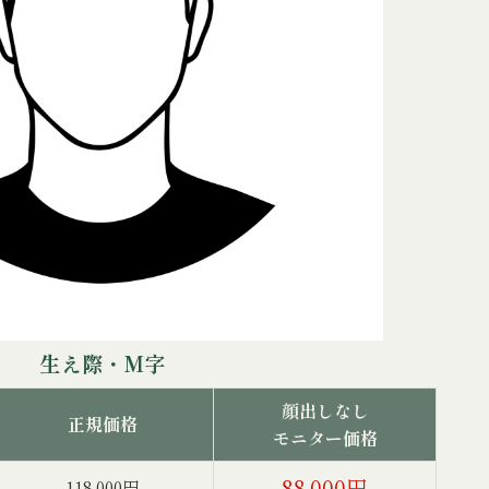
生え際・M字
顔出しなし
正規価格
モニター価格
88,000円
118,000円